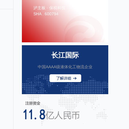
泸主板 · 保税科技
SHA . 600794
长江国际
中国AAAA级液体化工物流企业